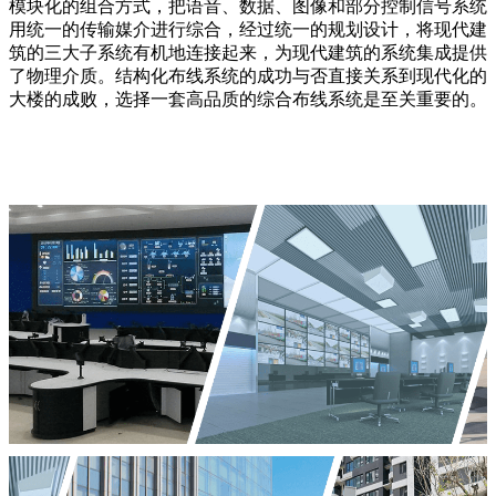
模块化的组合方式，把语音、数据、图像和部分控制信号系统
用统一的传输媒介进行综合，经过统一的规划设计，将现代建
筑的三大子系统有机地连接起来，为现代建筑的系统集成提供
了物理介质。结构化布线系统的成功与否直接关系到现代化的
大楼的成败，选择一套高品质的综合布线系统是至关重要的。