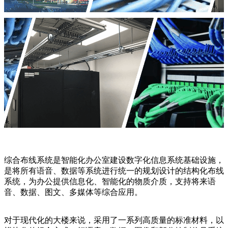
综合布线系统是智能化办公室建设数字化信息系统基础设施，
是将所有语音、数据等系统进行统一的规划设计的结构化布线
系统，为办公提供信息化、智能化的物质介质，支持将来语
音、数据、图文、多媒体等综合应用。
对于现代化的大楼来说，采用了一系列高质量的标准材料，以