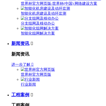
世界杯官方网页版-世界杯(中国) 网络建设方案
智能化机房建设及动环监测
分支组网及移动办公
智能化组网解决方案
新闻资讯

新闻资讯
进一步了解

世界杯官方网页版
行业新闻
工程案例

工程案例