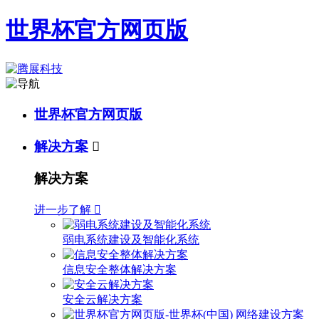
世界杯官方网页版
世界杯官方网页版
解决方案

解决方案
进一步了解

弱电系统建设及智能化系统
信息安全整体解决方案
安全云解决方案