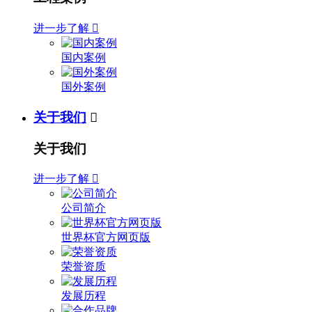
进一步了解

国内案例
国外案例
关于我们

关于我们
进一步了解

公司简介
世界杯官方网页版
荣誉资质
发展历程