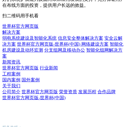
在布线方面的投资，提供用户长远的效益。
扫二维码用手机看
世界杯官方网页版
解决方案
弱电系统建设及智能化系统
信息安全整体解决方案
安全云解
决方案
世界杯官方网页版-世界杯(中国) 网络建设方案
智能化
机房建设及动环监测
分支组网及移动办公
智能化组网解决方
案
新闻资讯
世界杯官方网页版
行业新闻
工程案例
国内案例
国外案例
关于我们
公司简介
世界杯官方网页版
荣誉资质
发展历程
合作品牌
世界杯官方网页版-世界杯(中国)
世界杯官方网页版-世界杯(中国)