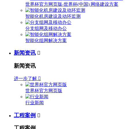
世界杯官方网页版-世界杯(中国) 网络建设方案
智能化机房建设及动环监测
分支组网及移动办公
智能化组网解决方案
新闻资讯

新闻资讯
进一步了解

世界杯官方网页版
行业新闻
工程案例

工程案例