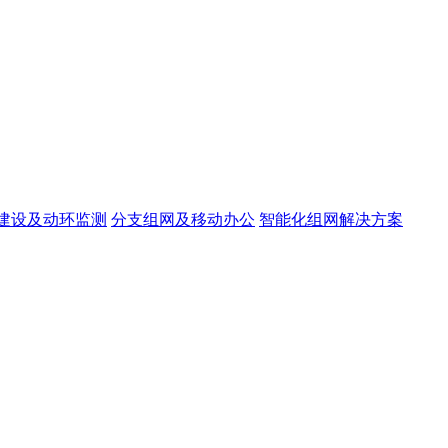
建设及动环监测
分支组网及移动办公
智能化组网解决方案