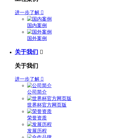
进一步了解

国内案例
国外案例
关于我们

关于我们
进一步了解

公司简介
世界杯官方网页版
荣誉资质
发展历程